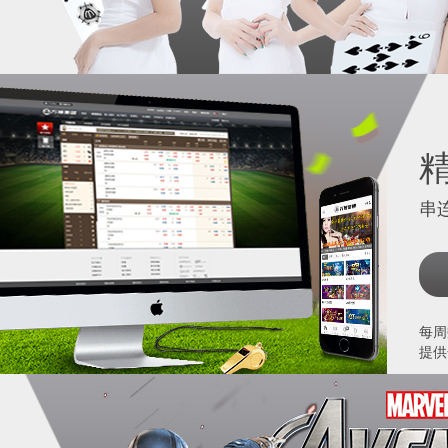
串连
每周
提供