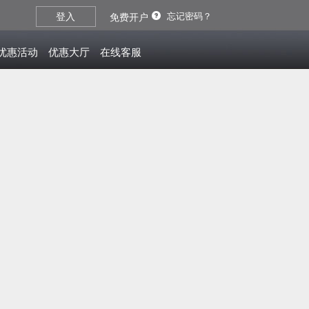
忘记密码？
优惠活动
优惠大厅
在线客服