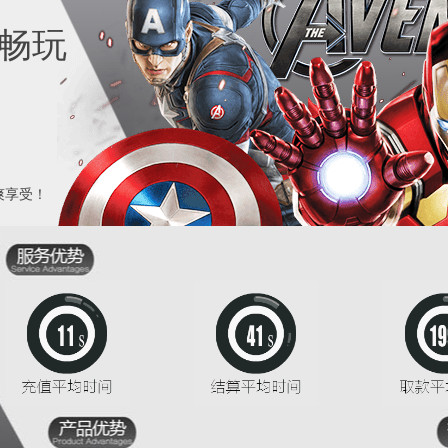
畅玩
爽享受！